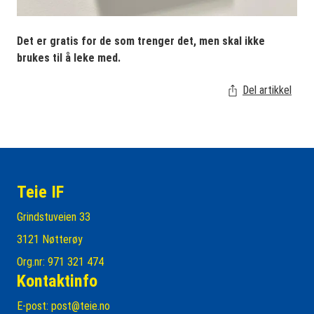
Det er gratis for de som trenger det, men skal ikke
brukes til å leke med.
Del artikkel
Teie IF
Grindstuveien 33
3121 Nøtterøy
Org.nr: 971 321 474
Kontaktinfo
E-post:
post@teie.no