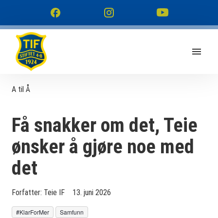
A til Å
Få snakker om det, Teie
ønsker å gjøre noe med
det
Forfatter:
Teie IF
13. juni 2026
#KlarForMer
Samfunn