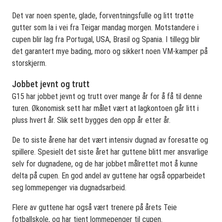
Det var noen spente, glade, forventningsfulle og litt trøtte
gutter som la i vei fra Teigar mandag morgen. Motstandere i
cupen blir lag fra Portugal, USA, Brasil og Spania. I tillegg blir
det garantert mye bading, moro og sikkert noen VM-kamper på
storskjerm.
Jobbet jevnt og trutt
G15 har jobbet jevnt og trutt over mange år for å få til denne
turen. Økonomisk sett har målet vært at lagkontoen går litt i
pluss hvert år. Slik sett bygges den opp år etter år.
De to siste årene har det vært intensiv dugnad av foresatte og
spillere. Spesielt det siste året har guttene blitt mer ansvarlige
selv for dugnadene, og de har jobbet målrettet mot å kunne
delta på cupen. En god andel av guttene har også opparbeidet
seg lommepenger via dugnadsarbeid.
Flere av guttene har også vært trenere på årets Teie
fotballskole, og har tjent lommepenger til cupen.