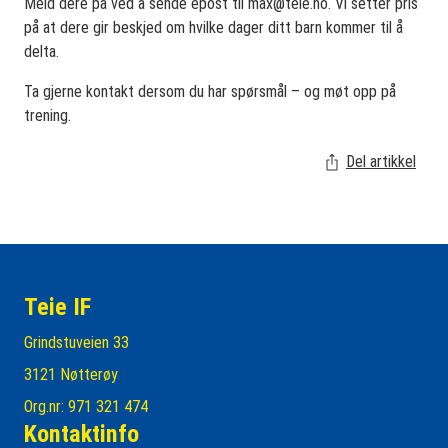
Meld dere på ved å sende epost til
max@teie.no
. Vi setter pris
på at dere gir beskjed om hvilke dager ditt barn kommer til å
delta.
Ta gjerne kontakt dersom du har spørsmål – og møt opp på
trening.
Del artikkel
Teie IF
Grindstuveien 33
3121 Nøtterøy
Org.nr: 971 321 474
Kontaktinfo