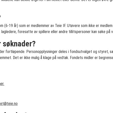
?
om (6-19 år) som er medlemmer av Teie IF. Utøvere som ikke er medlem 
agledere, foresatte av spillere eller andre tillitspersoner kan søke på 
 søknader?
der fortløpende. Personopplysninger deles i fondsutvalget og styret
emmet. Det er ikke mulig å klage på vedtak. Fondets midler er begrense
er.
det@teie.no