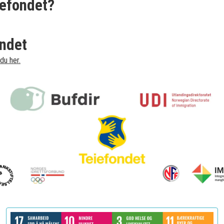
iefondet?
ondet
du her.