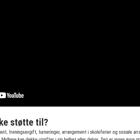
e støtte til?
ent, treningsavgift, turneringer, arrangement i skoleferier og sosiale a
r. Midlene kan dekke utgifter i sin helhet eller delvis. Det er ingen øvre