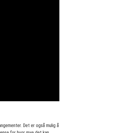
rrangementer. Det er også mulig å
 grense for hvor mye det kan