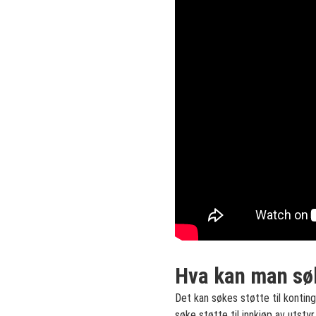
Hva kan man søk
Det kan søkes støtte til konting
søke støtte til innkjøp av utsty