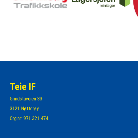
Teie IF
Grindstuveien 33
3121 Nøtterøy
Org.nr: 971 321 474