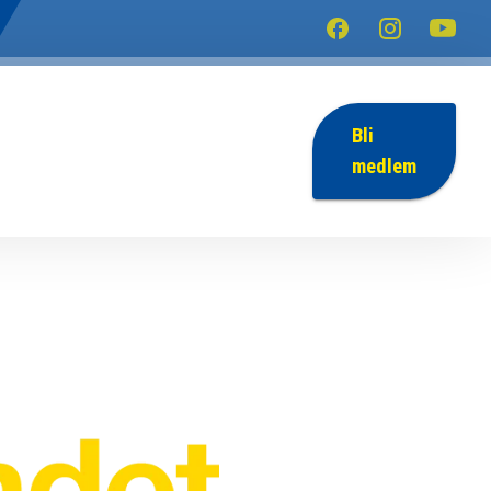
Bli
medlem